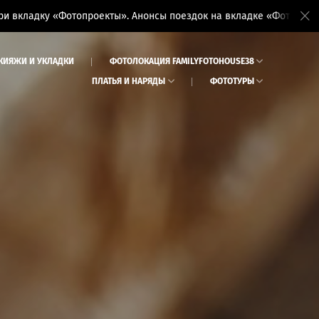
оекты». Анонсы поездок на вкладке «Фототуры»
З
КИЯЖИ И УКЛАДКИ
ФОТОЛОКАЦИЯ FAMILYFOTOHOUSE38
ПЛАТЬЯ И НАРЯДЫ
ФОТОТУРЫ