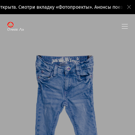
крыта. Смотри вкладку «Фотопроекты». Анонсы поездок н