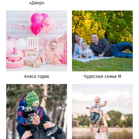
«Диор»
Алиса годик
Чудесная семья М