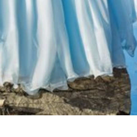
с кольцами, многослойная юбка. Верх жаккард/парча. Крой двойно