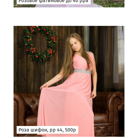
Розовое фатиновое до 46 рра
Роза шифон, рр 44, 500р