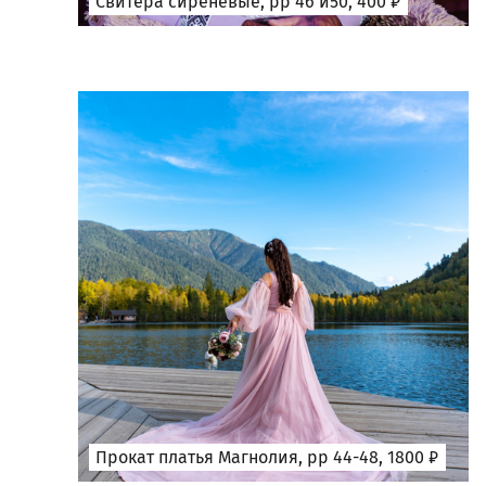
Свитера сиреневые, рр 46 и50, 400 ₽
Прокат платья Магнолия, рр 44-48, 1800 ₽