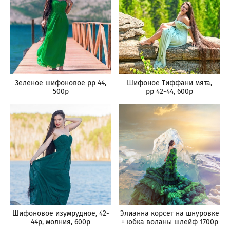
Зеленое шифоновое рр 44,
Шифоное Тиффани мята,
500р
рр 42-44, 600р
Шифоновое изумрудное, 42-
Элианна корсет на шнуровке
44р, молния, 600р
+ юбка воланы шлейф 1700р