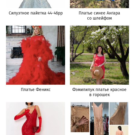
Силуэтное пайетка 44-46рр
Платье синее Ангара
со шлейфом
Платье Феникс
Фэмилилук платье красное
в горошек