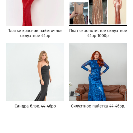
Платье красное пайеточное
Платье золотистое силуэтное
силуэтное 44рр
44рр 1000р
Сандра блэк. 44-46рр
Силуэтное пайетка 44-46рр.