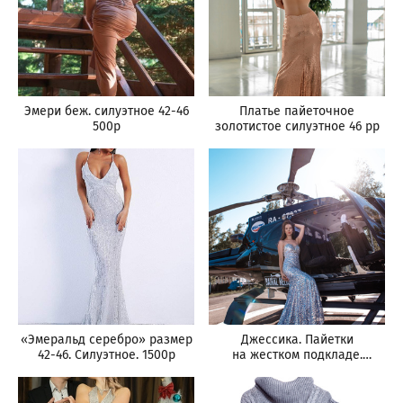
Эмери беж. силуэтное 42-46
Платье пайеточное
500р
золотистое силуэтное 46 рр
«Эмеральд серебро» размер
Джессика. Пайетки
42-46. Силуэтное. 1500р
на жестком подкладе.
Шнуровка. 42-44р. 1500р