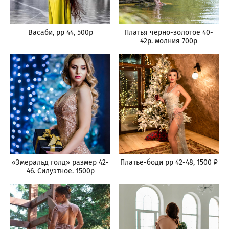
Васаби, рр 44, 500р
Платья черно-золотое 40-
42р. молния 700р
«Эмеральд голд» размер 42-
Платье-боди рр 42-48, 1500 ₽
46. Силуэтное. 1500р